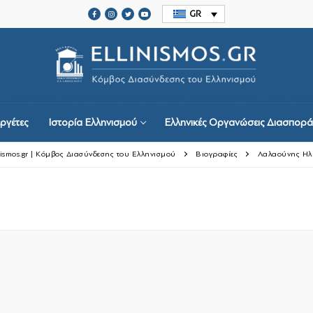
GR
ELLINISMOS.GR/WP-CONTENT/UPLOADS/2020/11/ELLINISMOS
ργέτες
Ιστορία Ελληνισμού
Ελληνικές Οργανώσεις Διασπορά
nismos.gr | Κόμβος Διασύνδεσης του Ελληνισμού
Βιογραφίες
Λαλαούνης Ηλ
ργέτες
μού
ις Διασποράς