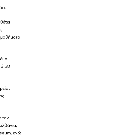
δα.
θέτει
ής
ι μαθήματα
ά, η
πό 38
ρείας
ις
ε την
συλβάνια,
Museum, ενώ