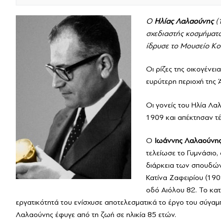
Μαζί Γράφουμε Ιστορ
Τοπικές Ιστορίες
Ο
Ηλίας Λαλαούνης
(1
Επικοινωνία
σχεδιαστής κοσμήματο
ίδρυσε το Μουσείο Κ
Οι ρίζες της οικογένε
ευρύτερη περιοχή της 
Οι γονείς του Ηλία Λα
1909 και απέκτησαν τέ
Ο
Ιωάννης Λαλαούνη
τελείωσε το Γυμνάσιο
διάρκεια των σπουδών 
Κατίνα Ζαφειρίου (190
οδό Αιόλου 82. Το κατ
εργατικότητά του ενίσχυσε αποτελεσματικά το έργο του σύγα
Λαλαούνης έφυγε από τη ζωή σε ηλικία 85 ετών.