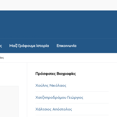
-LOGO-BL.PNG 2X">
ς
Μαζί Γράφουμε Ιστορία
Επικοινωνία
ίας
Πρόσφατες Βιογραφίες
Χούλης Νικόλαος
Χατζηπροδρόμου Γεώργιος
Χάλτσιος Απόστολος