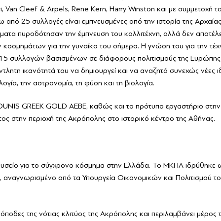
 Van Cleef & Arpels, Rene Kern, Harry Winston και με συμμετοχή το
 από 25 συλλογές είναι εμπνευσμένες από την ιστορία της Αρχαία
ρήματα πυροδότησαν την έμπνευση του καλλιτέχνη, αλλά δεν αποτέλ
 κοσμημάτων για την γυναίκα του σήμερα. Η γνώση του για την τέχν
 15 συλλογών βασισμένων σε διάφορους πολιτισμούς της Ευρώπης,
άντλητη ικανότητά του να δημιουργεί και να αναζητά συνεχώς νέες ιδ
γία, την αστρονομία, τη φύση και τη βιολογία.
ALAOUNIS GREEK GOLD ΑΕΒΕ, καθώς και το πρότυπο εργαστήριο στη
ος στην περιοχή της Ακρόπολης στο ιστορικό κέντρο της Αθήνας.
υσείο για το σύγχρονο κόσμημα στην Ελλάδα. Το ΜΚΗΛ ιδρύθηκε ως
ς, αναγνωρισμένο από τα Υπουργεία Οικονομικών και Πολιτισμού το
όποδες της νότιας κλιτύος της Ακρόπολης και περιλαμβάνει μέρος 