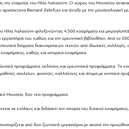
ας της εταιρείας του Ηλία Λαλαούνη. Ο χώρος του Μουσείου ανακα
 αρχιτέκτονα Bernard Zehrfuss και άνοιξε με την μουσειολογική με
ύ Ηλία Λαλαούνη φιλοξενώντας 4.500 κοσμήματα και μικρογλυπτά,
εργαστήριά του, καθώς και την ερευνητική βιβλιοθήκη. Από το 200
πευτικά δείγματα διακοσμητικών τεχνών από ιδιωτικές συλλογές,
κοσμήματος, καθώς και ιστορικά κοσμήματα.
ιδευτικά προγράμματα, εκδόσεις και ερευνητικά προγράμματα. Το κ
 μαθητές σχολείων, φοιτητές, καλλιτέχνες και άτομα με κινητικά πρ
ϊκό Μουσείο, δύο νέα προγράμματα:
εται σε ενήλικες και διδάσκει την ιστορία του δυτικού κοσμήματος
ίο υποστηρίζεται από δύο ζωντανά εργαστήρια με σκοπό την προώθησ