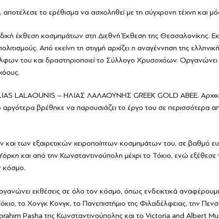
, αποτέλεσε το ερέθισμα να ασχοληθεί με τη σύγχρονη τέχνη και μό
δική έκθεση κοσμημάτων στη Διεθνή Έκθεση της Θεσσαλονίκης. Εκ
ιτισμούς. Από εκείνη τη στιγμή αρχίζει η αναγέννηση της ελληνικ
αδέλφων του και δραστηριοποιεί το Σύλλογο Χρυσοχόων. Οργανώνε
χόους.
αι ILIAS LALAOUNIS – ΗΛΙΑΣ ΛΑΛΑΟΥΝΗΣ GREEK GOLD ΑΒΕΕ. Αρχικ
νώ αργότερα βρέθηκε να παρουσιάζει το έργο του σε περισσότερα α
ων και των εξαιρετικών χειροποίητων κοσμημάτων του, σε βαθμό ευ
Υόρκη και από την Κωνσταντινούπολη μέχρι το Τόκιο, ενώ εξέθεσε τ
ν κόσμο.
ιοργανώνει εκθέσεις σε όλο τον κόσμο, όπως ενδεικτικά αναφέρουμ
 Τόκιο, το Χονγκ Κονγκ, το Πανεπιστήμιο της Φιλαδέλφειας, την Πεν
 Ibrahim Pasha της Κωνσταντινούπολης και το Victoria and Albert 