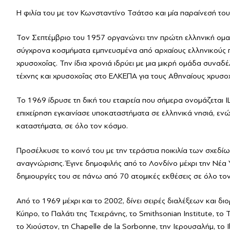
Η φιλία του με τον Κωνσταντίνο Τσάτσο και μία παραίνεσή του
Τον Σεπτέμβριο του 1957 οργανώνει την πρώτη ελληνική ομα
σύγχρονα κοσμήματα εμπνευσμένα από αρχαίους ελληνικούς πολ
χρυσοχοΐας. Την ίδια χρονιά ιδρύει με μια μικρή ομάδα συν
τέχνης και χρυσοχοΐας στο ΕΛΚΕΠΑ για τους Αθηναίους χρυσο
Το 1969 ίδρυσε τη δική του εταιρεία που σήμερα ονομάζετ
επιχείρηση εγκαινίασε υποκαταστήματα σε ελληνικά νησιά, ε
καταστήματα, σε όλο τον κόσμο.
Προσέλκυσε το κοινό του με την τεράστια ποικιλία των σχεδί
αναγνώρισης. Έγινε δημοφιλής από το Λονδίνο μέχρι την Νέα 
δημιουργίες του σε πάνω από 70 ατομικές εκθέσεις σε όλο το
Από το 1969 μέχρι και το 2002, δίνει σειρές διαλέξεων και δ
Κύπρο, το Παλάτι της Τεχεράνης, το Smithsonian Institute, το
το Χιούστον, τη Chapelle de la Sorbonne, την Ιερουσαλήμ, το