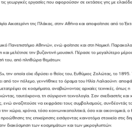
ε τις γεωργικές εργασίες που αφορούσαν σε εκτάσεις γης με ελαιόδ
ία Αικατερίνη της Πλάκας, στην Αθήνα και αποφοίτησε από το Έκτ
.
μικό Πανεπιστήμιο Αθηνών, ενώ φοίτησε και στη Νομική. Παρακολ
αι μελέτησε την βυζαντινή μουσική. Πέρασε το μεγαλύτερο μέρο
σή του, από πληθώρα θεμάτων.
 την οποία είχε ιδρύσει ο θείος του, Ευθύμιος Ζολώτας, το 1895.
ι από τον πόλεμο, γεννήθηκε το όραμα του Ηλία Λαλαούνη: αποφά
 μετατρέψει σε κοσμήματα, αναβιώνοντας αρχαίες τεχνικές, όπως η
ιώντας, ταυτόχρονα, τη σύγχρονη τεχνολογία. Σαν σχεδιαστής και 
ής, ενώ αναζητούσε να εκφράσει τους συμβολισμούς, συνδέοντάς το
 την χώρα, χρόνια, τόσο κοινωνικοπολιτικά, όσο και οικονομικά, ο 
ροώθησης της επιχείρησης εισάγοντας καινοτόμα στοιχεία στις δη
α την διακόσμηση των κοσμημάτων και των μικρογλυπτών.