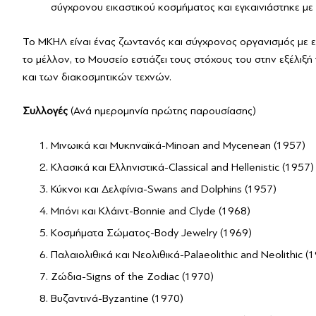
σύγχρονου εικαστικού κοσμήματος και εγκαινιάστηκε με
Το ΜΚΗΛ είναι ένας ζωντανός και σύγχρονος οργανισμός με εκ
το μέλλον, το Μουσείο εστιάζει τους στόχους του στην εξέλιξ
και των διακοσμητικών τεχνών.
Συλλογές
(Ανά ημερομηνία πρώτης παρουσίασης)
Μινωικά και Μυκηναϊκά-Minoan and Mycenean (1957)
Κλασικά και Ελληνιστικά-Classical and Hellenistic (1957)
Κύκνοι και Δελφίνια-Swans and Dolphins (1957)
Μπόνι και Κλάιντ-Bonnie and Clyde (1968)
Κοσμήματα Σώματος-Body Jewelry (1969)
Παλαιολιθικά και Νεολιθικά-Palaeolithic and Neolithic (
Ζώδια-Signs of the Zodiac (1970)
Βυζαντινά-Byzantine (1970)