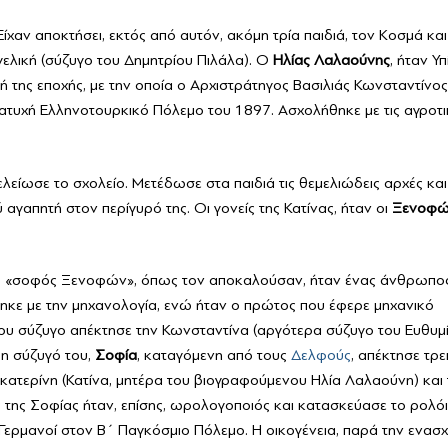
 Είχαν αποκτήσει, εκτός από αυτόν, ακόμη τρία παιδιά, τον Κοσμά και
γελική (σύζυγο του Δημητρίου Πιλάλα). Ο
Ηλίας Λαλαούνης
, ήταν Υ
γή της εποχής, με την οποία ο Αρχιστράτηγος Βασιλιάς Κωνσταντίνος
ατυχή Ελληνοτουρκικό Πόλεμο του 1897. Ασχολήθηκε με τις αγροτι
είωσε το σχολείο. Μετέδωσε στα παιδιά τις θεμελιώδεις αρχές και
ύ αγαπητή στον περίγυρό της. Οι γονείς της Κατίνας, ήταν οι
Ξενοφώ
Ο «σοφός Ξενοφών», όπως τον αποκαλούσαν, ήταν ένας άνθρωπο
ηκε με την μηχανολογία, ενώ ήταν ο πρώτος που έφερε μηχανικό
 του σύζυγο απέκτησε την Κωνσταντίνα (αργότερα σύζυγο του Ευθυμ
η σύζυγό του,
Σοφία
, καταγόμενη από τους
Δελφούς
, απέκτησε τρε
κατερίνη (Κατίνα, μητέρα του βιογραφούμενου Ηλία Λαλαούνη) και 
της Σοφίας ήταν, επίσης, ωρολογοποιός και κατασκεύασε το ρολόι
 Γερμανοί στον B΄ Παγκόσμιο Πόλεμο. Η οικογένεια, παρά την ενασ