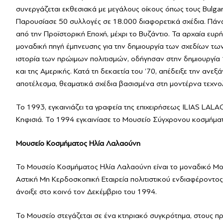
συνεργάζεται εκθεσιακά με μεγάλους οίκους όπως τους Bulgari,
Παρουσίασε 50 συλλογές σε 18.000 διαφορετικά σχέδια. Πάνω
από την Προϊστορική Εποχή, μέχρι το Βυζάντιο. Τα αρχαία ευ
μοναδική πηγή έμπνευσης για την δημιουργία των σχεδίων των
ιστορία των πρώιμων πολιτισμών, οδήγησαν στην δημιουργία
και της Αμερικής. Κατά τη δεκαετία του ’70, απέδειξε την ανεξ
αποτέλεσμα, θεαματικά σχέδια βασισμένα στη μοντέρνα τεχνολο
To 1993, εγκαινιάζει τα γραφεία της επιχειρήσεως ILIAS L
Κηφισιά. Το 1994 εγκαινίασε το Μουσείο Σύγχρονου κοσμήματ
Μουσείο Κοσμήματος Ηλία Λαλαούνη
Το Μουσείο Κοσμήματος Ηλία Λαλαούνη είναι το μοναδικό Μο
Αστική Mη Κερδοσκοπική Εταιρεία πολιτιστικού ενδιαφέροντο
άνοιξε στο κοινό τον Δεκέμβριο του 1994.
Το Μουσείο στεγάζεται σε ένα κτηριακό συγκρότημα, στους πρ