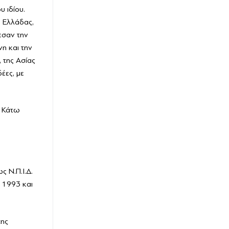
υ ιδίου.
ς Ελλάδας,
εσαν την
η και την
 της Ασίας
έες, με
ν Κάτω
 Ν.Π.Ι.Δ.
 1993 και
της