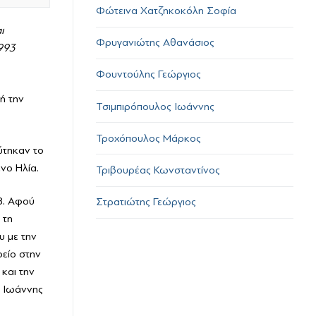
Φώτεινα Χατζηκοκόλη Σοφία
ι
Φρυγανιώτης Αθανάσιος
993
Φουντούλης Γεώργιος
ή την
Τσιμπιρόπουλος Ιωάννης
Τροχόπουλος Μάρκος
ύτηκαν το
νο Ηλία.
Τριβουρέας Κωνσταντίνος
8. Αφού
Στρατιώτης Γεώργιος
 τη
υ με την
οείο στην
και την
Ο Ιωάννης