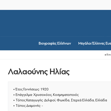
Μετάβαση
στο
περιεχόμενο
SRCSET="HTTPS://
Βιογραφίες Ελλήνων
Μεγάλοι Έλληνες Ευε
elli
Λαλαούνης Ηλίας
Βιογραφίες Ελλήνων
Μεγάλοι Έλληνες Ευε
• Έτος Γεννήσεως: 1920
Ιστορία Ελληνισμού
• Επάγγελμα: Χρυσοχόος, Κοσμηματοποιός
• Τόπος Καταγωγής: Δελφοί, Φωκίδα, Στερεά Ελλάδα, Ελλάδα
Ιστορία Ελληνισ
Ελληνικές Οργανώσε
• Τόπος Διαμονής: -