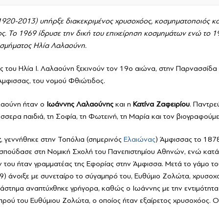
ία
920-2013) υπήρξε διακεκριμένος χρυσοχόος, κοσμηματοποιός κα
ς. Το 1969 ίδρυσε την δική του επιχείρηση κοσμημάτων ενώ το 1
οσμήματος Ηλία Λαλαούνη.
ιας του Ηλία Ι. Λαλαούνη ξεκινούν τον 19ο αιώνα, στην Παρνασσίδα 
Άμφισσας, του νομού Φθιώτιδος.
λαούνη ήταν ο
Ιωάννης Λαλαούνης
και η
Κατίνα Ζαφειρίου
. Παντρε
σσερα παιδιά, τη Σοφία, τη Φωτεινή, τη Μαρία και τον βιογραφούμε
ς
, γεννήθηκε στην Τοπόλια (σημερινός
Ελαιώνας
) Άμφισσας το 187
, σπούδασε στη Νομική Σχολή του Πανεπιστημίου Αθηνών, ενώ κατά
του ήταν γραμματέας της Εφορίας στην Άμφισσα. Μετά το γάμο το
9) άνοιξε με συνεταίρο το σύγαμπρό του, Ευθύμιο Ζολώτα, χρυσοχ
άστημα αναπτύχθηκε γρήγορα, καθώς ο Ιωάννης με την εντιμότητα 
μπρού του Ευθύμιου Ζολώτα, ο οποίος ήταν εξαίρετος χρυσοχόος. 