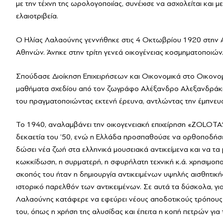
με την τέχνη της ωρολογοποιίας, συνέχισε να ασχολείται και μ
ελαιοτριβεία.
Ο Ηλίας Λαλαούνης γεννήθηκε στις 4 Οκτωβρίου 1920 στην Αγ
Αθηνών. Άνηκε στην τρίτη γενεά οικογένειας κοσμηματοποιών
Σπούδασε Διοίκηση Επιχειρήσεων και Οικονομικά στο Οικονο
μαθήματα σχεδίου από τον ζωγράφο Αλέξανδρο Αλεξανδράκη κ
του πραγματοποιώντας εκτενή έρευνα, αντλώντας την έμπνευ
Το 1940, αναλαμβάνει την οικογενειακή επιχείρηση «ΖOLOTAS»,
δεκαετία του ’50, ενώ η Ελλάδα προσπαθούσε να ορθοποδήσε
δώσει νέα ζωή στα ελληνικά μουσειακά αντικείμενα και να τα
κωκκίδωση, η συρματερή, η σφυρήλατη τεχνική κ.ά. χρησιμοπο
σκοπός του ήταν η δημιουργία αντικειμένων υψηλής αισθητικ
ιστορικό παρελθόν των αντικειμένων. Σε αυτά τα δύσκολα, για
Λαλαούνης κατάφερε να εφεύρει νέους αποδοτικούς τρόπους π
του, όπως η χρήση της αλυσίδας και έπειτα η κοπή πετρών γι