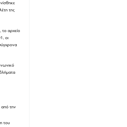
ινίσθηκε
λέτη της
 το αρχείο
1, οι
 σύγχρονα
οινωνικό
οβλήματα
, από την
η του