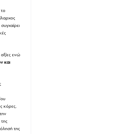
 το
πίλαρχος
 συγχαίρει
κές
 αξίες ενώ
ν και
ς
ίου
ις κόρες,
την
 της
χόλησή της