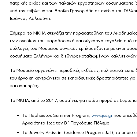
πατρικής οικίας και των παλαιών εργαστηρίων κοσμηματοποιί
υπό την επίβλεψη του Βασίλη Γρηγοριάδη σε σχέδια του Γάλλου
Ιωάννας Λαλαούνη.
Σήμερα, το ΜΚΗΛ στεγάζει την παρακαταθήκη του Ακαδημαϊκο
των σχεδίων του, παραδοσιακά και σύγχρονα εργαλεία από τα 
συλλογές του Μουσείου συνεχώς εμπλουτίζονται με αντιπροσω
κοσμήματα Ελλήνων και διεθνώς καταξιωμένων καλλιτεχνών 
Το Μουσείο οργανώνει περιοδικές εκθέσεις, πολιτιστικά-εκπα
του έργο επικεντρώνεται σε εκπαιδευτικές δραστηριότητες για
και αναπηρίες.
Το ΜΚΗΛ, από το 2017, συστήνει, για πρώτη φορά σε Ευρωπα
Το Hephaistos Summer Program,
www.jss.gr
που απευθύν
Αρχαιότητα έως τον Β΄ Παγκόσμιο Πόλεμο.
Το Jewelry Artist in Residence Program, JaIR, το οπο