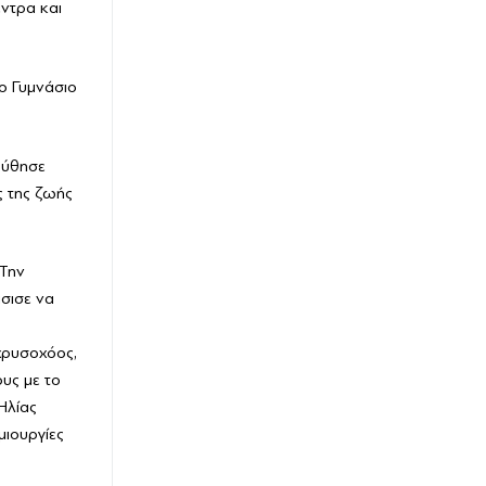
εντρα και
ο Γυμνάσιο
ούθησε
ς της ζωής
 Την
σισε να
χρυσοχόος,
υς με το
Ηλίας
μιουργίες