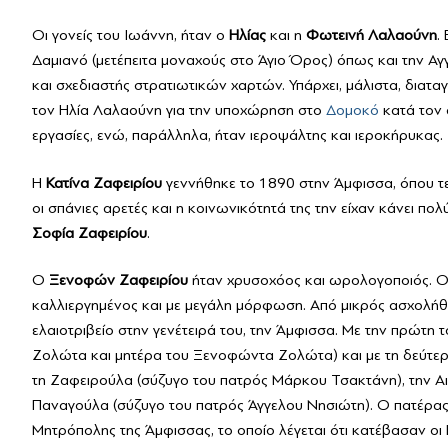
Οι γονείς του Ιωάννη, ήταν ο
Ηλίας
και η
Φωτεινή Λαλαούνη
.
Δαμιανό (μετέπειτα μοναχούς στο Άγιο Όρος) όπως και την Αγ
και σχεδιαστής στρατιωτικών χαρτών. Υπάρχει, μάλιστα, διατα
τον Ηλία Λαλαούνη για την υποχώρηση στο
Δομοκό
κατά τον 
εργασίες, ενώ, παράλληλα, ήταν ιεροψάλτης και ιεροκήρυκας.
Η
Κατίνα Ζαφειρίου
γεννήθηκε το 1890 στην Άμφισσα, όπου τελ
οι σπάνιες αρετές και η κοινωνικότητά της την είχαν κάνει πολ
Σοφία Ζαφειρίου
.
Ο
Ξενοφών Ζαφειρίου
ήταν χρυσοχόος και ωρολογοποιός. 
καλλιεργημένος και με μεγάλη μόρφωση. Από μικρός ασχολήθ
ελαιοτριβείο στην γενέτειρά του, την Άμφισσα. Με την πρώτη
Ζολώτα και μητέρα του Ξενοφώντα Ζολώτα) και με τη δεύτερ
τη Ζαφειρούλα (σύζυγο του πατρός Μάρκου Τσακτάνη), την Αι
Παναγούλα (σύζυγο του πατρός Άγγελου Νησιώτη). Ο πατέρας 
Μητρόπολης της Άμφισσας, το οποίο λέγεται ότι κατέβασαν οι