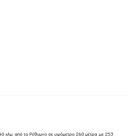
40 χλμ. από το Ρέθυμνο σε υψόμετρο 260 μέτρα ,με 253