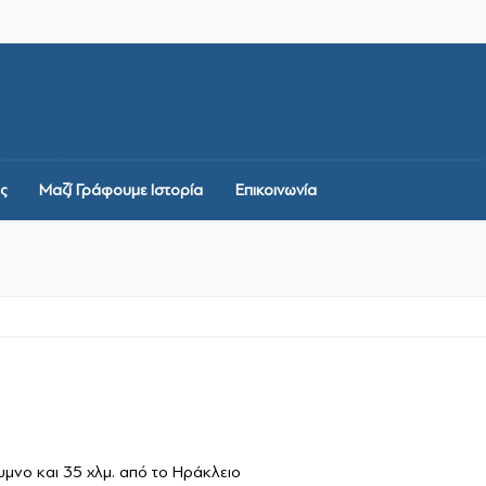
-LOGO-BL.PNG 2X">
ς
Μαζί Γράφουμε Ιστορία
Επικοινωνία
μνο και 35 χλμ. από το Ηράκλειο