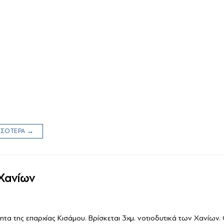
ία
ΙΣΣΟΤΕΡΑ →
Χανίων
ητα της επαρχίας Κισάμου. Βρίσκεται 3χμ. νοτιοδυτικά των Χανίων. 