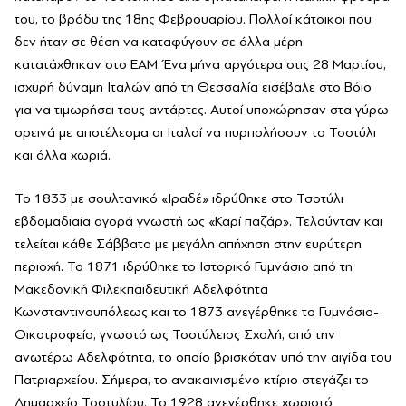
του, το βράδυ της 18ης Φεβρουαρίου. Πολλοί κάτοικοι που
δεν ήταν σε θέση να καταφύγουν σε άλλα μέρη
κατατάχθηκαν στο ΕΑΜ. Ένα μήνα αργότερα στις 28 Μαρτίου,
ισχυρή δύναμη Ιταλών από τη Θεσσαλία εισέβαλε στο Βόιο
για να τιμωρήσει τους αντάρτες. Αυτοί υποχώρησαν στα γύρω
ορεινά με αποτέλεσμα οι Ιταλοί να πυρπολήσουν το Τσοτύλι
και άλλα χωριά.
Το 1833 με σουλτανικό «Ιραδέ» ιδρύθηκε στο Τσοτύλι
εβδομαδιαία αγορά γνωστή ως «Καρί παζάρ». Τελούνταν και
τελείται κάθε Σάββατο με μεγάλη απήχηση στην ευρύτερη
περιοχή. Το 1871 ιδρύθηκε το Ιστορικό Γυμνάσιο από τη
Μακεδονική Φιλεκπαιδευτική Αδελφότητα
Κωνσταντινουπόλεως και το 1873 ανεγέρθηκε το Γυμνάσιο-
Οικοτροφείο, γνωστό ως Τσοτύλειος Σχολή, από την
ανωτέρω Αδελφότητα, το οποίο βρισκόταν υπό την αιγίδα του
Πατριαρχείου. Σήμερα, το ανακαινισμένο κτίριο στεγάζει το
Δημαρχείο Τσοτυλίου. Το 1928 ανεγέρθηκε χωριστό