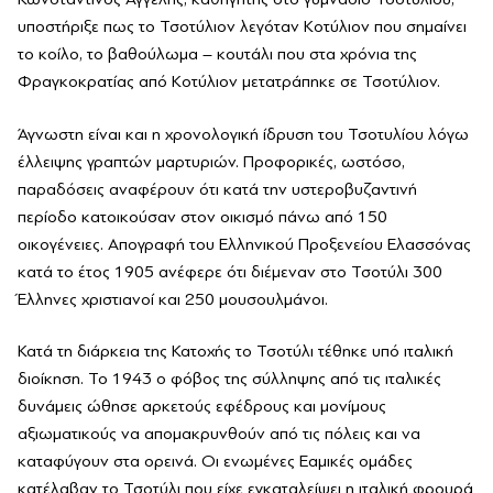
υποστήριξε πως το Τσοτύλιον λεγόταν Κοτύλιον που σημαίνει
το κοίλο, το βαθούλωμα – κουτάλι που στα χρόνια της
Φραγκοκρατίας από Κοτύλιον μετατράπηκε σε Τσοτύλιον.
Άγνωστη είναι και η χρονολογική ίδρυση του Τσοτυλίου λόγω
έλλειψης γραπτών μαρτυριών. Προφορικές, ωστόσο,
παραδόσεις αναφέρουν ότι κατά την υστεροβυζαντινή
περίοδο κατοικούσαν στον οικισμό πάνω από 150
οικογένειες. Απογραφή του Ελληνικού Προξενείου Ελασσόνας
κατά το έτος 1905 ανέφερε ότι διέμεναν στο Τσοτύλι 300
Έλληνες χριστιανοί και 250 μουσουλμάνοι.
Κατά τη διάρκεια της Κατοχής το Τσοτύλι τέθηκε υπό ιταλική
διοίκηση. Το 1943 ο φόβος της σύλληψης από τις ιταλικές
δυνάμεις ώθησε αρκετούς εφέδρους και μονίμους
αξιωματικούς να απομακρυνθούν από τις πόλεις και να
καταφύγουν στα ορεινά. Οι ενωμένες Eαμικές ομάδες
κατέλαβαν το Τσοτύλι που είχε εγκαταλείψει η ιταλική φρουρά