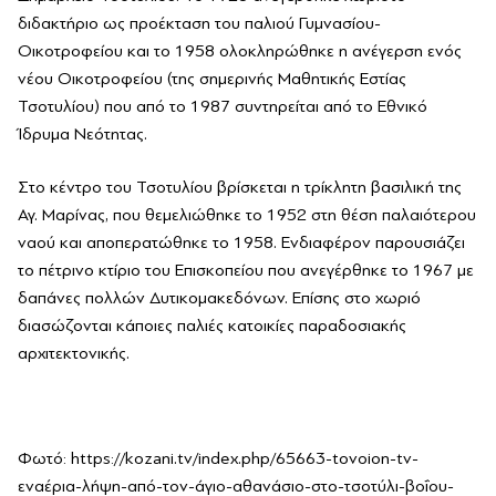
διδακτήριο ως προέκταση του παλιού Γυμνασίου-
Οικοτροφείου και το 1958 ολοκληρώθηκε η ανέγερση ενός
νέου Οικοτροφείου (της σημερινής Μαθητικής Εστίας
Τσοτυλίου) που από το 1987 συντηρείται από το Εθνικό
Ίδρυμα Νεότητας.
Στο κέντρο του Τσοτυλίου βρίσκεται η τρίκλητη βασιλική της
Αγ. Μαρίνας, που θεμελιώθηκε το 1952 στη θέση παλαιότερου
ναού και αποπερατώθηκε το 1958. Ενδιαφέρον παρουσιάζει
το πέτρινο κτίριο του Επισκοπείου που ανεγέρθηκε το 1967 με
δαπάνες πολλών Δυτικομακεδόνων. Επίσης στο χωριό
διασώζονται κάποιες παλιές κατοικίες παραδοσιακής
αρχιτεκτονικής.
Φωτό: https://kozani.tv/index.php/65663-tovoion-tv-
εναέρια-λήψη-από-τον-άγιο-αθανάσιο-στο-τσοτύλι-βοΐου-