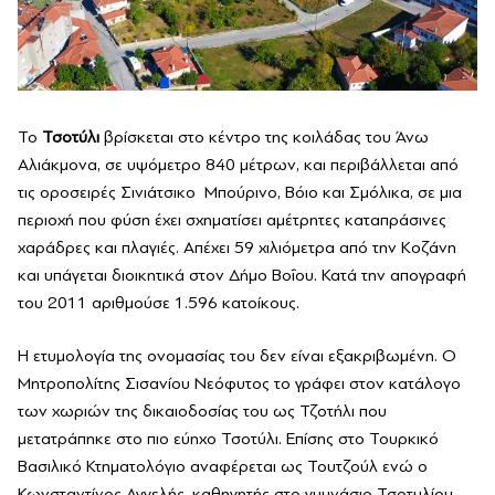
Το
Τσοτύλι
βρίσκεται στο κέντρο της κοιλάδας του Άνω
Αλιάκμονα, σε υψόμετρο 840 μέτρων, και περιβάλλεται από
τις οροσειρές Σινιάτσικο Μπούρινο, Βόιο και Σμόλικα, σε μια
περιοχή που φύση έχει σχηματίσει αμέτρητες καταπράσινες
χαράδρες και πλαγιές. Απέχει 59 χιλιόμετρα από την Κοζάνη
και υπάγεται διοικητικά στον Δήμο Βοΐου. Κατά την απογραφή
του 2011 αριθμούσε 1.596 κατοίκους.
Η ετυμολογία της ονομασίας του δεν είναι εξακριβωμένη. Ο
Μητροπολίτης Σισανίου Νεόφυτος το γράφει στον κατάλογο
των χωριών της δικαιοδοσίας του ως Τζοτήλι που
μετατράπηκε στο πιο εύηχο Τσοτύλι. Επίσης στο Τουρκικό
Βασιλικό Κτηματολόγιο αναφέρεται ως Τουτζούλ ενώ ο
Κωνσταντίνος Αγγελής, καθηγητής στο γυμνάσιο Τσοτυλίου,