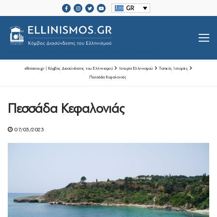
Μετάβαση
GR
στο
περιεχόμενο
SRCSET="HTTPS://ELLINISMOS.GR/WP-CONTENT/UPLOADS/2020/11/ELLINISMOS-LOGO-BL.PNG 2X">
ellinismos.gr | Κόμβος Διασύνδεσης του Ελληνισμού
Ιστορία Ελληνισμού
Τοπικές Ιστορίες
Πεσσάδα Κεφαλονιάς
Βιογραφίες Ελλήνων
Πεσσάδα Κεφαλονιάς
Μεγάλοι Έλληνες Ευεργέτες
07/03/2023
Ιστορία Ελληνισμού
Ιστορία Ελληνισμού
Ελληνικές Οργανώσεις Διασποράς
Μαζί Γράφουμε Ιστορία
Τοπικές Ιστορίες
Επικοινωνία