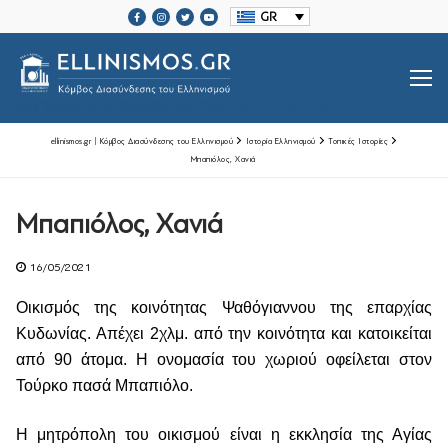
Μετάβαση
GR
στο
περιεχόμενο
SRCSET="HTTPS://ELLINISMOS.GR/WP-CONTENT/UPLOADS/2020/11/ELLINISMOS-LOGO-BL.PNG 2X">
ellinismos.gr | Κόμβος Διασύνδεσης του Ελληνισμού
Ιστορία Ελληνισμού
Τοπικές Ιστορίες
Μπαπιόλος, Χανιά
Βιογραφίες Ελλήνων
Μπαπιόλος, Χανιά
Μεγάλοι Έλληνες Ευεργέτες
16/05/2021
Ιστορία Ελληνισμού
Οικισμός της κοινότητας Ψαθόγιαννου της επαρχίας
Ιστορία Ελληνισμού
Ελληνικές Οργανώσεις Διασποράς
Κυδωνίας. Απέχει 2χλμ. από την κοινότητα και κατοικείται
από 90 άτομα. Η ονομασία του χωριού οφείλεται στον
Μαζί Γράφουμε Ιστορία
Τοπικές Ιστορίες
Τούρκο πασά Μπαπιόλο.
Επικοινωνία
Η μητρόπολη του οικισμού είναι η εκκλησία της Αγίας