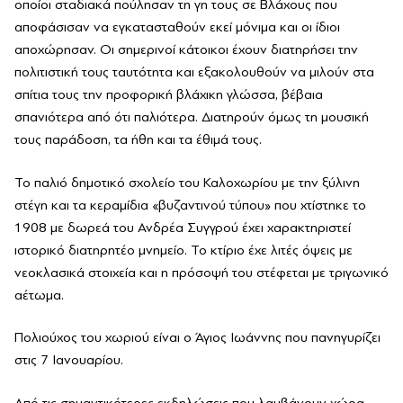
οποίοι σταδιακά πούλησαν τη γη τους σε Βλάχους που
αποφάσισαν να εγκατασταθούν εκεί μόνιμα και οι ίδιοι
αποχώρησαν. Οι σημερινοί κάτοικοι έχουν διατηρήσει την
πολιτιστική τους ταυτότητα και εξακολουθούν να μιλούν στα
σπίτια τους την προφορική βλάχικη γλώσσα, βέβαια
σπανιότερα από ότι παλιότερα. Διατηρούν όμως τη μουσική
τους παράδοση, τα ήθη και τα έθιμά τους.
Το παλιό δημοτικό σχολείο του Καλοχωρίου με την ξύλινη
στέγη και τα κεραμίδια «βυζαντινού τύπου» που χτίστηκε το
1908 με δωρεά του Ανδρέα Συγγρού έχει χαρακτηριστεί
ιστορικό διατηρητέο μνημείο. Το κτίριο έχε λιτές όψεις με
νεοκλασικά στοιχεία και η πρόσοψή του στέφεται με τριγωνικό
αέτωμα.
Πολιούχος του χωριού είναι ο Άγιος Ιωάννης που πανηγυρίζει
στις 7 Ιανουαρίου.
Από τις σημαντικότερες εκδηλώσεις που λαμβάνουν χώρα