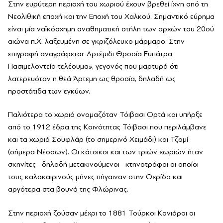
Στην ευρύτερη περιοχή του χωριού έχουν βρεθεί ίχνη από τη
Νεολιθική εποχή και την Εποχή του Χαλκού. Σημαντικό εύρημα
είναι μία ναϊκόσχημη αναθηματική στήλη των αρχών του 20ού
αιώνα π.Χ. λαξευμένη σε γκριζόλευκο μάρμαρο. Στην
επιγραφή αναγράφεται: Αρτέμιδι Θροσία Ευπάτρα
Πασιμελοντεία τελέουμα», γεγονός που μαρτυρά ότι
λατερευόταν η θεά Άρτεμη ως θροσία, δηλαδή ως
προστάτιδα των εγκύων.
Παλιότερα το χωριό ονομαζόταν Τόιβασι Ορτά και υπήρξε
από το 1912 έδρα της Κοινότητας Τόιβασι που περιλάμβανε
και τα χωριά Σουφλάρ (το σημερινό Χειμάδι) και Τζαμί
(σήμερα Νέσσων). Οι κάτοικοι και των τριών χωριών ήταν
σκηνίτες ‒δηλαδή μετακινούμενοι‒ κτηνοτρόφοι οι οποίοι
τους καλοκαιρινούς μήνες πήγαιναν στην Οχρίδα και
αργότερα στα βουνά της Φλώρινας.
Στην περιοχή ζούσαν μέχρι το 1881 Τούρκοι Κονιάροι οι