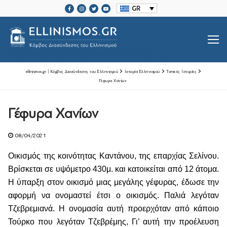
Μετάβαση
GR
στο
περιεχόμενο
SRCSET="HTTPS://ELLINISMOS.GR/WP-CONTENT/UPLOADS/2020/11/ELLINISMOS-LOGO-BL.PNG 2X">
ellinismos.gr | Κόμβος Διασύνδεσης του Ελληνισμού
Ιστορία Ελληνισμού
Τοπικές Ιστορίες
Γέφυρα Χανίων
Βιογραφίες Ελλήνων
Γέφυρα Χανίων
Μεγάλοι Έλληνες Ευεργέτες
08/04/2021
Ιστορία Ελληνισμού
Οικισμός της κοινότητας Καντάνου, της επαρχίας Σελίνου.
Ιστορία Ελληνισμού
Ελληνικές Οργανώσεις Διασποράς
Βρίσκεται σε υψόμετρο 430μ. και κατοικείται από 12 άτομα.
Η ύπαρξη στον οικισμό μιας μεγάλης γέφυρας, έδωσε την
Μαζί Γράφουμε Ιστορία
Τοπικές Ιστορίες
αφορμή να ονομαστεί έτσι ο οικισμός. Παλιά λεγόταν
Τζεβρεμιανά. Η ονομασία αυτή προερχόταν από κάποιο
Επικοινωνία
Τούρκο που λεγόταν Τζεβρέμης, Γι’ αυτή την προέλευση