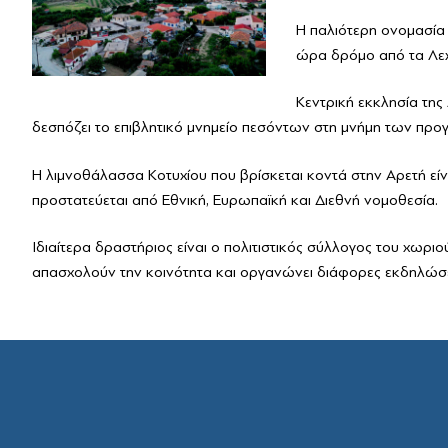
Μαζί Γράφουμε Ιστορ
Τοπικές Ιστορίες
Η παλιότερη ονομασία 
Επικοινωνία
ώρα δρόμο από τα Λεχ
Κεντρική εκκλησία της
δεσπόζει το επιβλητικό μνημείο πεσόντων στη μνήμη των προ
Η λιμνοθάλασσα Κοτυχίου που βρίσκεται κοντά στην Αρετή είν
προστατεύεται από Εθνική, Ευρωπαϊκή και Διεθνή νομοθεσία.
Ιδιαίτερα δραστήριος είναι ο πολιτιστικός σύλλογος του χωριο
απασχολούν την κοινότητα και οργανώνει διάφορες εκδηλώσε