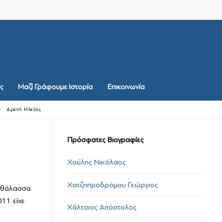
-LOGO-BL.PNG 2X">
ς
Μαζί Γράφουμε Ιστορία
Επικοινωνία
Αρετή Ηλείας
Πρόσφατες Βιογραφίες
Χούλης Νικόλαος
Χατζηπροδρόμου Γεώργιος
νοθάλασσα
11 είχε
Χάλτσιος Απόστολος