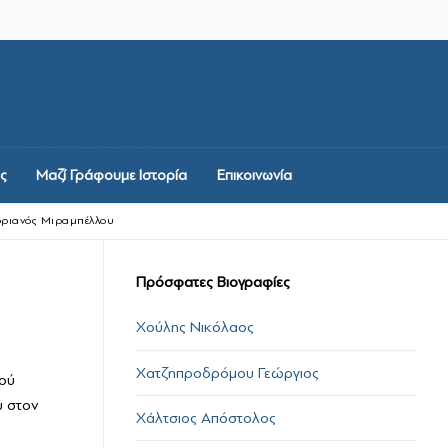
-LOGO-BL.PNG 2X">
ς
Μαζί Γράφουμε Ιστορία
Επικοινωνία
δριανός Μιραμπέλλου
Πρόσφατες Βιογραφίες
Χούλης Νικόλαος
Χατζηπροδρόμου Γεώργιος
μού
υ στον
Χάλτσιος Απόστολος