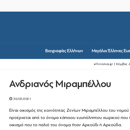
Μετάβαση
στο
περιεχόμενο
SRCSET="HTTPS://
Βιογραφίες Ελλήνων
Μεγάλοι Έλληνες Ευε
ellinismos.gr | Κόμβος
Ανδριανός Μιραμπέλλου
Βιογραφίες Ελλήνων
Μεγάλοι Έλληνες Ευε
30/03/2021
Ιστορία Ελληνισμού
Είναι οικισμός της κοινότητας Ζενίων Μιραμπέλλου του νομού 
προέρχεται από το όνομα κάποιου ευυπόληπτου χωρικού που 
Ιστορία Ελληνισ
Ελληνικές Οργανώσε
οικισμό που το παλιό του όνομα ήταν Αρκούδι ή Αρκούδα.