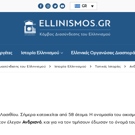
GR
ELLINISMOS.GR/WP-CONTENT/UPLOADS/2020/11/ELLINISMOS
ργέτες
Ιστορία Ελληνισμού
Ελληνικές Οργανώσεις Διασπορά
 Διασύνδεσης του Ελληνισμού
Ιστορία Ελληνισμού
Τοπικές Ιστορίες
Αν
ργέτες
Λασιθίου. Σήμερα κατοικείται από 58 άτομα. Η ονομασία του οικισ
τον έλεγαν
Ανδριανό
, και για να τον τιμήσουν έδωσαν το όνομά το
μού
ις Διασποράς