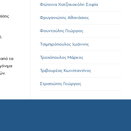
Φώτεινα Χατζηκοκόλη Σοφία
πίσης
Φρυγανιώτης Αθανάσιος
Φουντούλης Γεώργιος
ή
Τσιμπιρόπουλος Ιωάννης
Τροχόπουλος Μάρκος
 από τα
 γόνιμα
Τριβουρέας Κωνσταντίνος
ών.
Στρατιώτης Γεώργιος