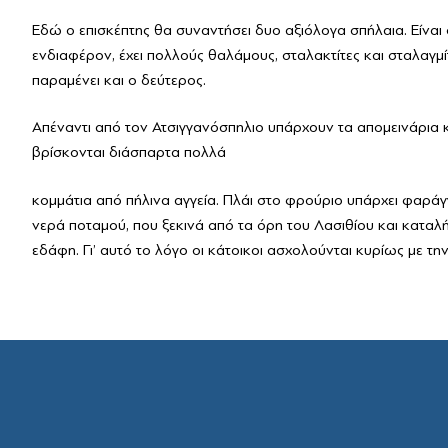
Μαζί Γράφουμε Ιστορ
Τοπικές Ιστορίες
Εδώ ο επισκέπτης θα συναντήσει δυο αξιόλογα σπήλαια. Είναι
Επικοινωνία
ενδιαφέρον, έχει πολλούς θαλάμους, σταλακτίτες και σταλαγμί
παραμένει και ο δεύτερος.
Απέναντι από τον Ατσιγγανόσπηλιο υπάρχουν τα απομεινάρια κ
βρίσκονται διάσπαρτα πολλά
κομμάτια από πήλινα αγγεία. Πλάι στο φρούριο υπάρχει φαράγγ
νερά ποταμού, που ξεκινά από τα όρη του Λασιθίου και καταλήγ
εδάφη. Γι’ αυτό το λόγο οι κάτοικοι ασχολούνται κυρίως με τη