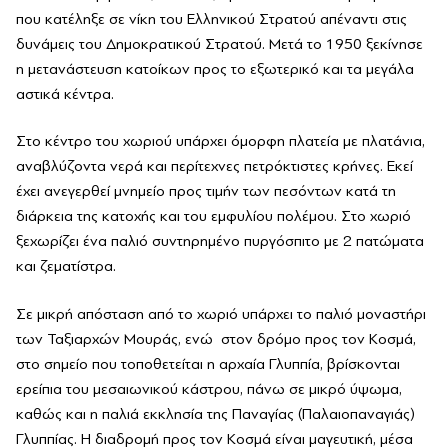
που κατέληξε σε νίκη του Ελληνικού Στρατού απέναντι στις
δυνάμεις του Δημοκρατικού Στρατού. Μετά το 1950 ξεκίνησε
η μετανάστευση κατοίκων προς το εξωτερικό και τα μεγάλα
αστικά κέντρα.
Στο κέντρο του χωριού υπάρχει όμορφη πλατεία με πλατάνια,
αναβλύζοντα νερά και περίτεχνες πετρόκτιστες κρήνες. Εκεί
έχει ανεγερθεί μνημείο προς τιμήν των πεσόντων κατά τη
διάρκεια της κατοχής και του εμφυλίου πολέμου. Στο χωριό
ξεχωρίζει ένα παλιό συντηρημένο πυργόσπιτο με 2 πατώματα
και ζεματίστρα.
Σε μικρή απόσταση από το χωριό υπάρχει το παλιό μοναστήρι
των Ταξιαρχών Μουράς, ενώ στον δρόμο προς τον Κοσμά,
στο σημείο που τοποθετείται η αρχαία Γλυππία, βρίσκονται
ερείπια του μεσαιωνικού κάστρου, πάνω σε μικρό ύψωμα,
καθώς και η παλιά εκκλησία της Παναγίας (Παλαιοπαναγιάς)
Γλυππίας. Η διαδρομή προς τον Κοσμά είναι μαγευτική, μέσα