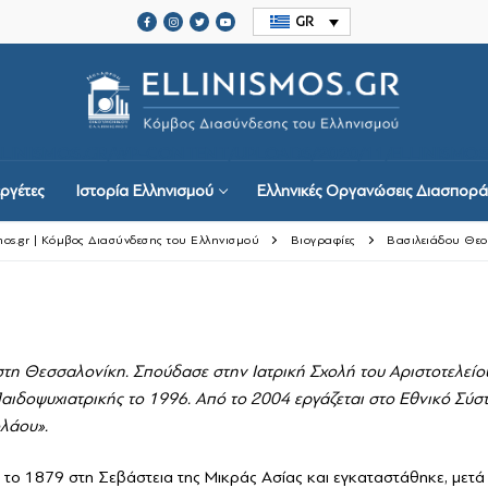
GR
ELLINISMOS.GR/WP-CONTENT/UPLOADS/2020/11/ELLINISMOS
ργέτες
Ιστορία Ελληνισμού
Ελληνικές Οργανώσεις Διασπορά
smos.gr | Κόμβος Διασύνδεσης του Ελληνισμού
Βιογραφίες
Βασιλειάδου Θε
ργέτες
τη Θεσσαλονίκη. Σπούδασε στην Ιατρική Σχολή του Αριστοτελείο
Παιδοψυχιατρικής το 1996. Από το 2004 εργάζεται στο Εθνικό Σύσ
ολάου».
μού
ις Διασποράς
το 1879 στη Σεβάστεια της Μικράς Ασίας και εγκαταστάθηκε, μετά