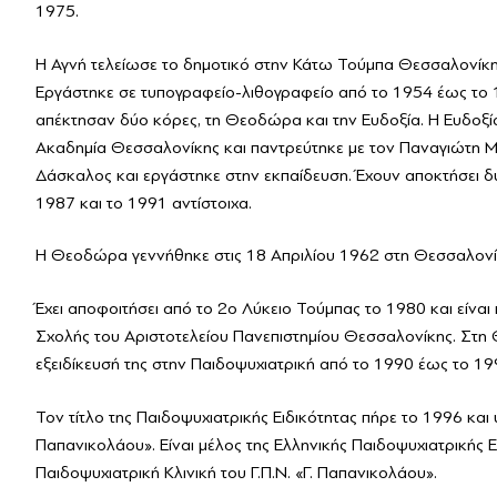
1975.
Η Αγνή τελείωσε το δημοτικό στην Κάτω Τούμπα Θεσσαλονίκης, 
Εργάστηκε σε τυπογραφείο-λιθογραφείο από το 1954 έως το 1
απέκτησαν δύο κόρες, τη Θεοδώρα και την Ευδοξία. Η Ευδοξί
Ακαδημία Θεσσαλονίκης και παντρεύτηκε με τον Παναγιώτη Μ
Δάσκαλος και εργάστηκε στην εκπαίδευση. Έχουν αποκτήσει δ
1987 και το 1991 αντίστοιχα.
Η Θεοδώρα γεννήθηκε στις 18 Απριλίου 1962 στη Θεσσαλονίκη
Έχει αποφοιτήσει από το 2ο Λύκειο Τούμπας το 1980 και είνα
Σχολής του Αριστοτελείου Πανεπιστημίου Θεσσαλονίκης. Στη 
εξειδίκευσή της στην Παιδοψυχιατρική από το 1990 έως το 19
Τον τίτλο της Παιδοψυχιατρικής Ειδικότητας πήρε το 1996 και
Παπανικολάου». Είναι μέλος της Ελληνικής Παιδοψυχιατρικής Ε
Παιδοψυχιατρική Κλινική του Γ.Π.Ν. «Γ. Παπανικολάου».