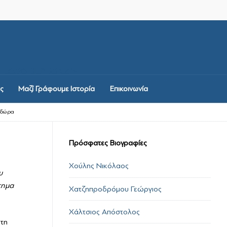
-LOGO-BL.PNG 2X">
ς
Μαζί Γράφουμε Ιστορία
Επικοινωνία
οδώρα
Πρόσφατες Βιογραφίες
Χούλης Νικόλαος
υ
τημα
Χατζηπροδρόμου Γεώργιος
Χάλτσιος Απόστολος
 τη