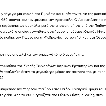
πήγε για μία χρονιά στο Γυμνάσιο και έμαθε την τέχνη της ραπτική
960, χρονιά που παντρεύτηκε τον Αριστοτέλη. Ο Αριστοτέλης και 
α εργάστηκε ως δασκάλα, μετά την αποφοίτησή της από την Παιδα
ατζουλά, ο οποίος γεννήθηκε στην Ίμβρο, σπούδασε Χημικός Μηχαν
ύο παιδιά, τον Γιώργο και τη Φεβρωνία, που γεννήθηκαν στη Θεσσ
, που αποτελεί και τον σημερινό τόπο διαμονής της.
ι πτυχιούχος της Σχολής Τεχνολόγων Ιατρικών Εργαστηρίων και της 
Θεσσαλονίκη έκανε το μεγαλύτερο μέρος της άσκησής της, με σκοπ
95.
 υπηρέτησε την Υπηρεσία Υπαίθρου στο Παιδοψυχιατρικό Τμήμα του Γ.
ταιρείας. Από το 2004 εργάζεται στο Εθνικό Σύστημα Υγείας, στην