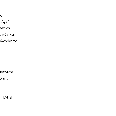
ς.
η Αγνή
γωγική
ικός και
αλονίκη το
Ιατρικής
ό την
Π.Ν. «Γ.