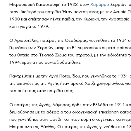
Μαζί Γράφουμε Ιστορ
Τοπικές Ιστορίες
Μικρασιατική Καταστροφή το 1922, στον
Χείμαρρο
Σερρών, όπ
στην ιδιαίτερή του πατρίδα. Ήταν παντρεμένος με την Ανυσία Π
Επικοινωνία
1900 και απέκτησαν πέντε παιδιά, την Κυριακή, την Αναστασί
και η γιαγιά το 1979.
Ο Αριστοτέλης, πατέρας της Θεοδώρας, γεννήθηκε το 1934 στο
Γυμνάσιο των Σερρών, μέχρι τη Β΄ γυμνασίου και μετά φοίτησ
του θητεία στο Τεχνικό Σώμα του στρατού, με την ειδικότητα
1994, χρονιά που συνταξιοδοτήθηκε.
Παντρεύτηκε με την Αγνή Ποταμίδου, που γεννήθηκε το 1931 σ
της οικογένειας της Αγνής ήταν αρχικά Χατζηγρηγορίογλου, γι
στο σπίτι τους στην πατρίδα τους.
Ο πατέρας της Αγνής, Λάμπρος, ήρθε στην Ελλάδα το 1911 κ
δημιούργησε με τα αδέρφια του οικογενειακή επιχείρηση κατα
που γεννήθηκε στην Ξάνθη και ήταν κόρη οικογένειας καπνε
Μητρόπολη της Ξάνθης. Ο πατέρας της Αγνής γεννήθηκε το 18