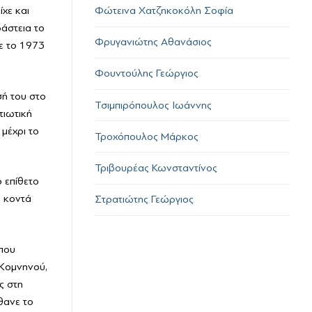
Φώτεινα Χατζηκοκόλη Σοφία
χε και
βάστεια το
Φρυγανιώτης Αθανάσιος
ε το 1973
Φουντούλης Γεώργιος
σή του στο
Τσιμπιρόπουλος Ιωάννης
τιωτική
μέχρι το
Τροχόπουλος Μάρκος
Τριβουρέας Κωνσταντίνος
 επίθετο
ε κοντά
Στρατιώτης Γεώργιος
όπου
 Κομνηνού,
ς στη
θανε το