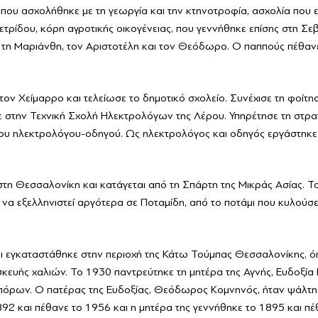
ία
ου ασχολήθηκε με τη γεωργία και την κτηνοτροφία, ασχολία που εί
ετρίδου, κόρη αγροτικής οικογένειας, που γεννήθηκε επίσης στη Σε
α, τη Μαριάνθη, τον Αριστοτέλη και τον Θεόδωρο. Ο παππούς πέθαν
ν Χείμαρρο και τελείωσε το δημοτικό σχολείο. Συνέχισε τη φοίτη
ε στην Τεχνική Σχολή Ηλεκτρολόγων της Λέρου. Υπηρέτησε τη στρα
 του ηλεκτρολόγου-οδηγού. Ως ηλεκτρολόγος και οδηγός εργάστηκε 
τη Θεσσαλονίκη και κατάγεται από τη Σπάρτη της Μικράς Ασίας. Το
α να εξελληνιστεί αργότερα σε Ποταμίδη, από το ποτάμι που κυλούσ
αι εγκαταστάθηκε στην περιοχή της Κάτω Τούμπας Θεσσαλονίκης, 
σκευής χαλιών. Το 1930 παντρεύτηκε τη μητέρα της Αγνής, Ευδοξία
μπόρων. Ο πατέρας της Ευδοξίας, Θεόδωρος Κομνηνός, ήταν ψάλτη
92 και πέθανε το 1956 και η μητέρα της γεννήθηκε το 1895 και πέ