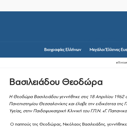
Μετάβαση
στο
περιεχόμενο
SRCSET="HTTPS://
Βιογραφίες Ελλήνων
Μεγάλοι Έλληνες Ευε
ellini
Βασιλειάδου Θεοδώρα
Βιογραφίες Ελλήνων
Μεγάλοι Έλληνες Ευε
Η Θεοδώρα Βασιλειάδου γεννήθηκε στις 18 Απριλίου 1962 σ
Πανεπιστημίου Θεσσαλονίκης και έλαβε την ειδικότητα της 
Ιστορία Ελληνισμού
Υγείας, στην Παιδοψυχιατρική Κλινική του Γ.Π.Ν. «Γ. Παπανικ
Ιστορία Ελληνισ
Ελληνικές Οργανώσε
Ο παππούς της Θεοδώρας, Νικόλαος Βασιλειάδης, γεννήθηκε 