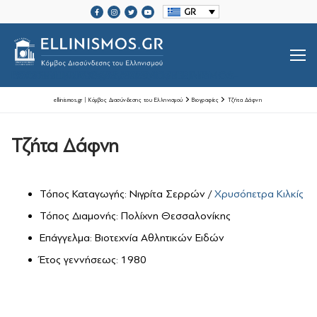
Μετάβαση
GR
στο
περιεχόμενο
SRCSET="HTTPS://ELLINISMOS.GR/WP-CONTENT/UPLOADS/2020/11/ELLINISMOS-LOGO-BL.PNG 2X">
ellinismos.gr | Κόμβος Διασύνδεσης του Ελληνισμού
Βιογραφίες
Τζήτα Δάφνη
Τζήτα Δάφνη
Βιογραφίες Ελλήνων
Μεγάλοι Έλληνες Ευεργέτες
Τόπος Καταγωγής: Νιγρίτα Σερρών /
Χρυσόπετρα Κιλκίς
Ιστορία Ελληνισμού
Τόπος Διαμονής: Πολίχνη Θεσσαλονίκης
Ιστορία Ελληνισμού
Ελληνικές Οργανώσεις Διασποράς
Επάγγελμα: Βιοτεχνία Αθλητικών Ειδών
Έτος γεννήσεως: 1980
Μαζί Γράφουμε Ιστορία
Τοπικές Ιστορίες
Επικοινωνία