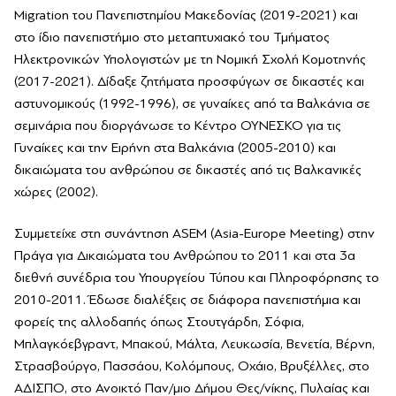
Migration του Πανεπιστημίου Μακεδονίας (2019-2021) και
στο ίδιο πανεπιστήμιο στο μεταπτυχιακό του Τμήματος
Ηλεκτρονικών Υπολογιστών με τη Νομική Σχολή Κομοτηνής
(2017-2021). Δίδαξε ζητήματα προσφύγων σε δικαστές και
αστυνομικούς (1992-1996), σε γυναίκες από τα Βαλκάνια σε
σεμινάρια που διοργάνωσε το Κέντρο ΟΥΝΕΣΚΟ για τις
Γυναίκες και την Ειρήνη στα Βαλκάνια (2005-2010) και
δικαιώματα του ανθρώπου σε δικαστές από τις Βαλκανικές
χώρες (2002).
Συμμετείχε στη συνάντηση ASEΜ (Asia-Europe Meeting) στην
Πράγα για Δικαιώματα του Ανθρώπου το 2011 και στα 3α
διεθνή συνέδρια του Υπουργείου Τύπου και Πληροφόρησης το
2010-2011. Έδωσε διαλέξεις σε διάφορα πανεπιστήμια και
φορείς της αλλοδαπής όπως Στουτγάρδη, Σόφια,
Μπλαγκόεβγραντ, Μπακού, Μάλτα, Λευκωσία, Βενετία, Βέρνη,
Στρασβούργο, Πασσάου, Κολόμπους, Οχάιο, Βρυξέλλες, στο
ΑΔΙΣΠΟ, στο Ανοικτό Παν/μιο Δήμου Θες/νίκης, Πυλαίας και