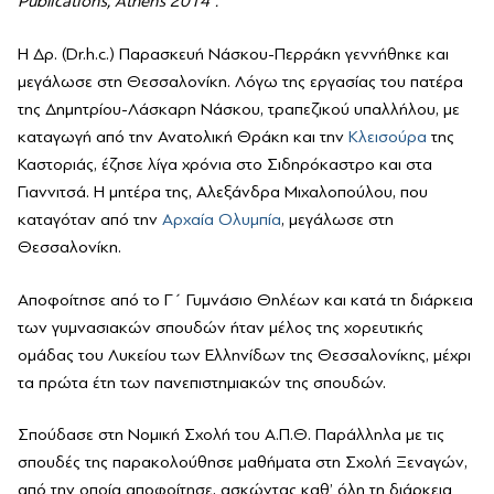
Publications, Athens 2014”.
Η Δρ. (Dr.h.c.) Παρασκευή Νάσκου-Περράκη γεννήθηκε και
μεγάλωσε στη Θεσσαλονίκη. Λόγω της εργασίας του πατέρα
της Δημητρίου-Λάσκαρη Νάσκου, τραπεζικού υπαλλήλου, με
καταγωγή από την Ανατολική Θράκη και την
Κλεισούρα
της
Καστοριάς, έζησε λίγα χρόνια στο Σιδηρόκαστρο και στα
Γιαννιτσά. Η μητέρα της, Αλεξάνδρα Μιχαλοπούλου, που
καταγόταν από την
Αρχαία Ολυμπία
, μεγάλωσε στη
Θεσσαλονίκη.
Αποφοίτησε από το Γ΄ Γυμνάσιο Θηλέων και κατά τη διάρκεια
των γυμνασιακών σπουδών ήταν μέλος της χορευτικής
ομάδας του Λυκείου των Ελληνίδων της Θεσσαλονίκης, μέχρι
τα πρώτα έτη των πανεπιστημιακών της σπουδών.
Σπούδασε στη Νομική Σχολή του Α.Π.Θ. Παράλληλα με τις
σπουδές της παρακολούθησε μαθήματα στη Σχολή Ξεναγών,
από την οποία αποφοίτησε, ασκώντας καθ’ όλη τη διάρκεια