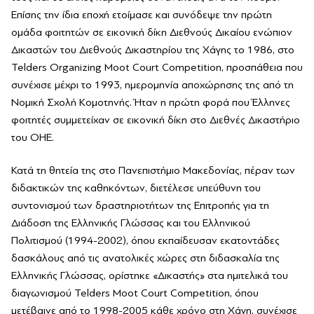
Επίσης την ίδια εποχή ετοίμασε και συνόδεψε την πρώτη
ομάδα φοιτητών σε εικονική δίκη Διεθνούς Δικαίου ενώπιον
Δικαστών του Διεθνούς Δικαστηρίου της Χάγης το 1986, στο
Telders Organizing Moot Court Competition, προσπάθεια που
συνέχισε μέχρι το 1993, ημερομηνία αποχώρησης της από τη
Νομική Σχολή Κομοτηνής. Ήταν η πρώτη φορά που Έλληνες
φοιτητές συμμετείχαν σε εικονική δίκη στο Διεθνές Δικαστήριο
του ΟΗΕ.
Κατά τη θητεία της στο Πανεπιστήμιο Μακεδονίας, πέραν των
διδακτικών της καθηκόντων, διετέλεσε υπεύθυνη του
συντονισμού των δραστηριοτήτων της Επιτροπής για τη
Διάδοση της Ελληνικής Γλώσσας και του Ελληνικού
Πολιτισμού (1994-2002), όπου εκπαίδευσαν εκατοντάδες
δασκάλους από τις ανατολικές χώρες στη διδασκαλία της
Ελληνικής Γλώσσας, ορίστηκε «Δικαστής» στα ημιτελικά του
διαγωνισμού Telders Moot Court Competition, όπου
μετέβαινε από το 1998-2005 κάθε χρόνο στη Χάγη, συνέχισε