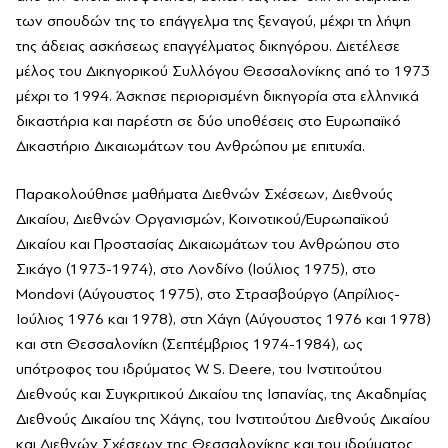
των σπουδών της το επάγγελμα της ξεναγού, μέχρι τη λήψη
της άδειας ασκήσεως επαγγέλματος δικηγόρου. Διετέλεσε
μέλος του Δικηγορικού Συλλόγου Θεσσαλονίκης από το 1973
μέχρι το 1994. Άσκησε περιορισμένη δικηγορία στα ελληνικά
δικαστήρια και παρέστη σε δύο υποθέσεις στο Ευρωπαϊκό
Δικαστήριο Δικαιωμάτων του Ανθρώπου με επιτυχία.
Παρακολούθησε μαθήματα Διεθνών Σχέσεων, Διεθνούς
Δικαίου, Διεθνών Οργανισμών, Κοινοτικού/Ευρωπαϊκού
Δικαίου και Προστασίας Δικαιωμάτων του Ανθρώπου στο
Σικάγο (1973-1974), στο Λονδίνο (Ιούλιος 1975), στο
Mondovi (Αύγουστος 1975), στο Στρασβούργο (Απρίλιος-
Ιούλιος 1976 και 1978), στη Χάγη (Αύγουστος 1976 και 1978)
και στη Θεσσαλονίκη (Σεπτέμβριος 1974-1984), ως
υπότροφος του ιδρύματος W. S. Deere, του Ινστιτούτου
Διεθνούς και Συγκριτικού Δικαίου της Ισπανίας, της Ακαδημίας
Διεθνούς Δικαίου της Χάγης, του Ινστιτούτου Διεθνούς Δικαίου
και Διεθνών Σχέσεων της Θεσσαλονίκης και του ιδρύματος