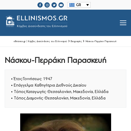
Μετάβαση
GR
στο
περιεχόμενο
SRCSET="HTTPS://ELLINISMOS.GR/WP-CONTENT/UPLOADS/2020/11/ELLINISMOS-LOGO-BL.PNG 2X">
ellinismos.gr | Κόμβος Διασύνδεσης του Ελληνισμού
Βιογραφίες
Νάσκου-Περράκη Παρασκευή
Νάσκου-Περράκη Παρασκευή
Βιογραφίες Ελλήνων
Μεγάλοι Έλληνες Ευεργέτες
• Έτος Γεννήσεως: 1947
Ιστορία Ελληνισμού
• Επάγγελμα: Καθηγήτρια Διεθνούς Δικαίου
• Τόπος Καταγωγής: Θεσσαλονίκη, Μακεδονία, Ελλάδα
Ιστορία Ελληνισμού
Ελληνικές Οργανώσεις Διασποράς
• Τόπος Διαμονής: Θεσσαλονίκη, Μακεδονία, Ελλάδα
Μαζί Γράφουμε Ιστορία
Τοπικές Ιστορίες
Επικοινωνία