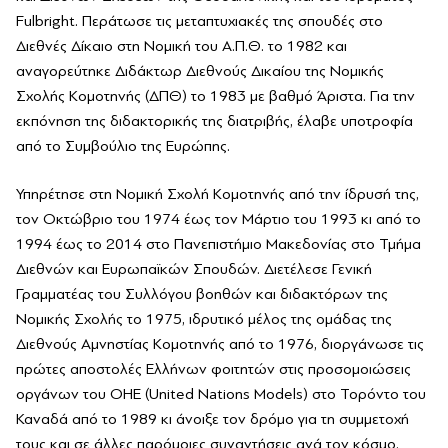
Fulbright. Περάτωσε τις μεταπτυχιακές της σπουδές στο
Διεθνές Δίκαιο στη Νομική του Α.Π.Θ. το 1982 και
αναγορεύτηκε Διδάκτωρ Διεθνούς Δικαίου της Νομικής
Σχολής Κομοτηνής (ΔΠΘ) το 1983 με βαθμό Άριστα. Για την
εκπόνηση της διδακτορικής της διατριβής, έλαβε υποτροφία
από το Συμβούλιο της Ευρώπης.
Υπηρέτησε στη Νομική Σχολή Κομοτηνής από την ίδρυσή της,
τον Οκτώβριο του 1974 έως τον Μάρτιο του 1993 κι από το
1994 έως το 2014 στο Πανεπιστήμιο Μακεδονίας στο Τμήμα
Διεθνών και Ευρωπαϊκών Σπουδών. Διετέλεσε Γενική
Γραμματέας του Συλλόγου βοηθών και διδακτόρων της
Νομικής Σχολής το 1975, ιδρυτικό μέλος της ομάδας της
Διεθνούς Αμνηστίας Κομοτηνής από το 1976, διοργάνωσε τις
πρώτες αποστολές Ελλήνων φοιτητών στις προσομοιώσεις
οργάνων του ΟΗΕ (United Nations Models) στο Τορόντο του
Καναδά από το 1989 κι άνοιξε τον δρόμο για τη συμμετοχή
τους και σε άλλες παρόμοιες συναντήσεις ανά τον κόσμο.