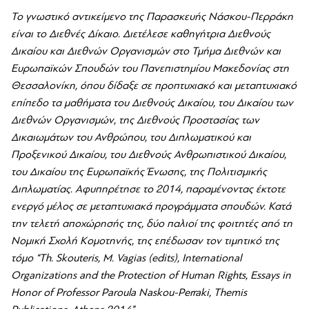
Το γνωστικό αντικείμενο της Παρασκευής Νάσκου-Περράκη
είναι το Διεθνές Δίκαιο. Διετέλεσε καθηγήτρια Διεθνούς
Δικαίου και Διεθνών Οργανισμών στο Τμήμα Διεθνών και
Ευρωπαϊκών Σπουδών του Πανεπιστημίου Μακεδονίας στη
Θεσσαλονίκη, όπου δίδαξε σε προπτυχιακό και μεταπτυχιακό
επίπεδο τα μαθήματα του Διεθνούς Δικαίου, του Δικαίου των
Διεθνών Οργανισμών, της Διεθνούς Προστασίας των
Δικαιωμάτων του Ανθρώπου, του Διπλωματικού και
Προξενικού Δικαίου, του Διεθνούς Ανθρωπιστικού Δικαίου,
του Δικαίου της Ευρωπαϊκής Ένωσης, της Πολιτισμικής
Διπλωματίας. Αφυπηρέτησε το 2014, παραμένοντας έκτοτε
ενεργό μέλος σε μεταπτυχιακά προγράμματα σπουδών. Κατά
την τελετή αποχώρησής της, δύο παλιοί της φοιτητές από τη
Νομική Σχολή Κομοτηνής, της επέδωσαν τον τιμητικό της
τόμο “
Th
.
Skouteris, M. Vagias (edits), International
Organizations and the Protection of Human Rights, Essays in
Honor of Professor Paroula Naskou-Perraki, Themis